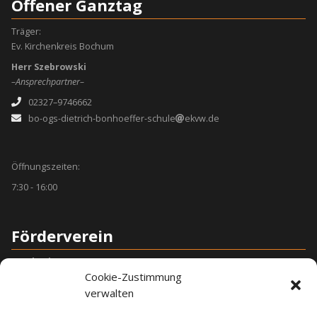
Offener Ganztag
Träger:
Ev. Kirchenkreis Bochum
Herr Szebrowski
–Ansprechpartner–
02327–9746662
bo-ogs-dietrich-bonhoeffer-schule
ekvw.de
Öffnungszeiten:
7:30 - 16:00
Förderverein
Sarah Wimmers
Cookie-Zustimmung
–Vorsitzende–
verwalten
Monique Butterbach
–Stellv. Vorsitzende–