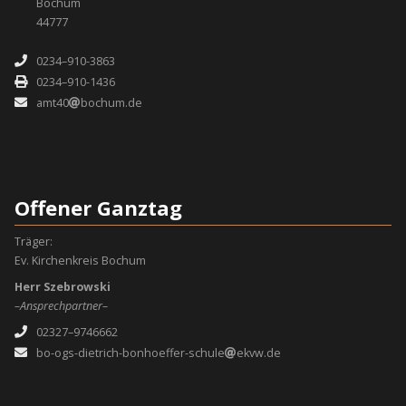
Bochum
44777
0234–910-3863
0234–910-1436
amt40
bochum.de
Offener Ganztag
Träger:
Ev. Kirchenkreis Bochum
Herr Szebrowski
–Ansprechpartner–
02327–9746662
bo-ogs-dietrich-bonhoeffer-schule
ekvw.de