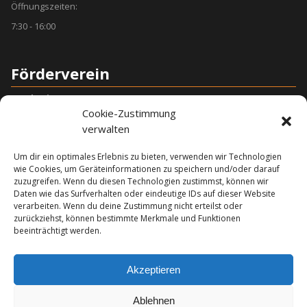
Öffnungszeiten:
7:30 - 16:00
Förderverein
Sarah Wimmers
Cookie-Zustimmung
–Vorsitzende–
verwalten
Monique Butterbach
–Stellv. Vorsitzende–
Um dir ein optimales Erlebnis zu bieten, verwenden wir Technologien
Kerstin Kerstan
wie Cookies, um Geräteinformationen zu speichern und/oder darauf
zuzugreifen. Wenn du diesen Technologien zustimmst, können wir
–Schatzmeisterin–
Daten wie das Surfverhalten oder eindeutige IDs auf dieser Website
Bank Verbindung
verarbeiten. Wenn du deine Zustimmung nicht erteilst oder
IBAN: DE32 4305 0001 0013 0013 00
zurückziehst, können bestimmte Merkmale und Funktionen
BIC: WELADED1BOC
beeinträchtigt werden.
foerdervereindbs
web.de
Akzeptieren
Ablehnen