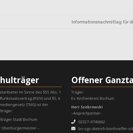
Informationsnachmittag für d
chulträger
Offener Ganzt
stanbieter im Sinne des §55 Abs. 1
Träger:
funkstaatsvertrag (RStV) und §5, 6
Ev. Kirchenkreis Bochum
mediengesetz (TMG) ist der
Herr Szebrowski
lträger:
–Ansprechpartner–
lträger Stadt Bochum
02327–9746662
r Oberbürgermeister –
bo-ogs-dietrich-bonhoeffer-sc