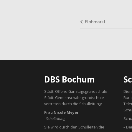
Flohmarkt
DBS Bochum
S
Städt. Offene Ganztagsgrundschule
Dien
Städt. Gemeinschaftsgrundschule
Rund
vertreten durch die Schulleitung:
Tele
Schu
Frau Nicole Meyer
–Schulleitung–
Schu
Sie wird durch den Schulleiter/die
– De