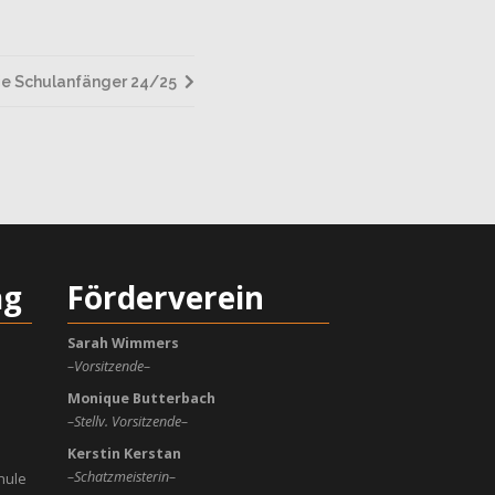
ie Schulanfänger 24/25
ag
Förderverein
Sarah Wimmers
–Vorsitzende–
Monique Butterbach
–Stellv. Vorsitzende–
Kerstin Kerstan
–Schatzmeisterin–
hule