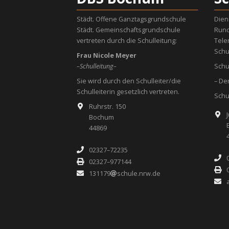
Städt. Offene Ganztagsgrundschule
Dien
Städt. Gemeinschaftsgrundschule
Rund
vertreten durch die Schulleitung:
Tele
Schu
Frau Nicole Meyer
–Schulleitung–
Schu
Sie wird durch den Schulleiter/die
– De
Schulleiterin gesetzlich vertreten.
Schu
Ruhrstr. 150
Bochum
44869
02327–72235
02327–977144
131179
schule.nrw.de