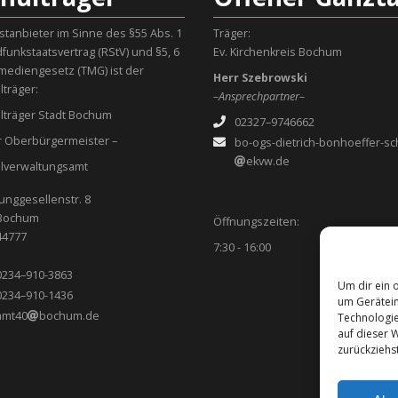
stanbieter im Sinne des §55 Abs. 1
Träger:
funkstaatsvertrag (RStV) und §5, 6
Ev. Kirchenkreis Bochum
mediengesetz (TMG) ist der
Herr Szebrowski
lträger:
–Ansprechpartner–
lträger Stadt Bochum
02327–9746662
r Oberbürgermeister –
bo-ogs-dietrich-bonhoeffer-sc
ekvw.de
lverwaltungsamt
Junggesellenstr. 8
Bochum
Öffnungszeiten:
44777
7:30 - 16:00
0234–910-3863
Um dir ein 
0234–910-1436
um Gerätein
amt40
bochum.de
Technologie
auf dieser 
zurückziehs