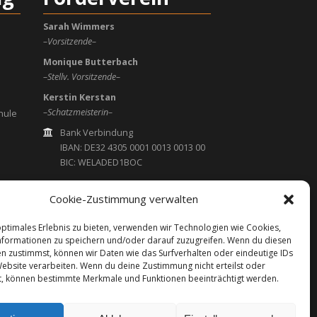
Sarah Wimmers
–Vorsitzende–
Monique Butterbach
–Stellv. Vorsitzende–
Kerstin Kerstan
–Schatzmeisterin–
hule
Bank Verbindung
IBAN: DE32 4305 0001 0013 0013 00
BIC: WELADED1BOC
foerdervereindbs
web.de
Cookie-Zustimmung verwalten
optimales Erlebnis zu bieten, verwenden wir Technologien wie Cookies,
formationen zu speichern und/oder darauf zuzugreifen. Wenn du diesen
n zustimmst, können wir Daten wie das Surfverhalten oder eindeutige IDs
Website verarbeiten. Wenn du deine Zustimmung nicht erteilst oder
t, können bestimmte Merkmale und Funktionen beeinträchtigt werden.